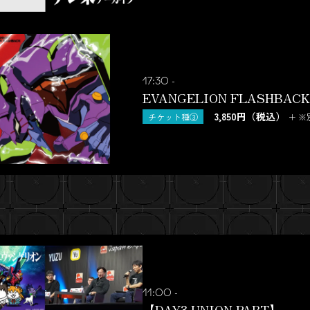
17:30 -
EVANGELION FLASHBACK
3,850円（税込）
チケット種③
＋ 
11:00 -
【DAY3 UNION PART】