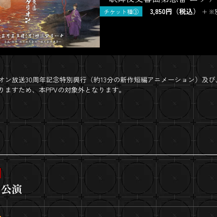
3,850円（税込）
チケット種③
＋ 
ン放送30周年記念特別興行（約13分の新作短編アニメーション）及び、【DA
りますため、本PPVの対象外となります。
の公演