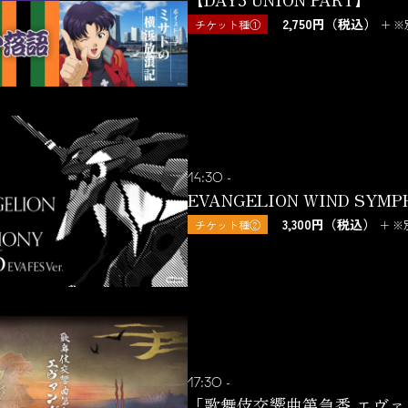
2,750円（税込）
チケット種①
＋ 
14:30 -
EVANGELION WIND SYMPHO
3,300円（税込）
チケット種②
＋ 
17:30 -
「歌舞伎交響曲第急番 エヴ