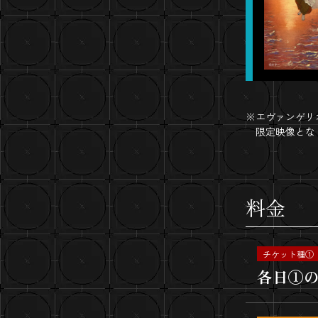
エヴァンゲリオ
限定映像とな
料金
チケット種①
各日①